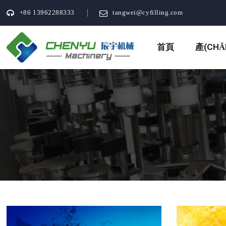
?
+86 13962288333
tangwei@cyfilling.com
首頁
產(CH