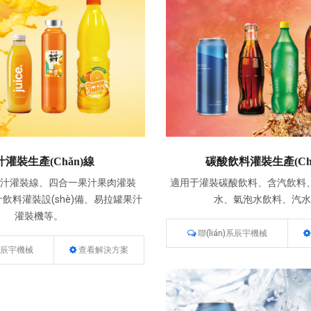
汁灌裝生產(chǎn)線
碳酸飲料灌裝生產(ch
汁灌裝線、四合一果汁果肉灌裝
適用于灌裝碳酸飲料、含汽飲料、
汁飲料灌裝設(shè)備、易拉罐果汁
水、氣泡水飲料、汽
灌裝機等。
聯(lián)系辰宇機械
)系辰宇機械
查看解決方案