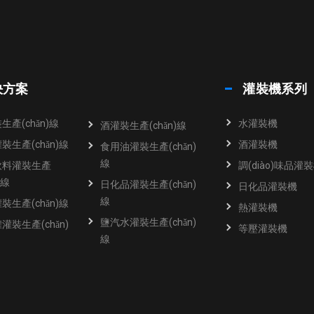
決方案
灌裝機系列
生產(chǎn)線
水灌裝機
酒灌裝生產(chǎn)線
裝生產(chǎn)線
酒灌裝機
食用油灌裝生產(chǎn)
線
飲料灌裝生產
調(diào)味品灌
)線
日化品灌裝生產(chǎn)
日化品灌裝機
線
裝生產(chǎn)線
熱灌裝機
鹽汽水灌裝生產(chǎn)
灌裝生產(chǎn)
等壓灌裝機
線