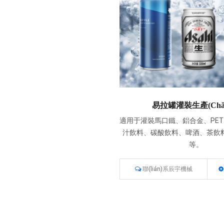
易拉罐灌裝生產(chǎ
適用于灌裝馬口鐵、鋁合金、PE
汁飲料、碳酸飲料、啤酒、
等。
聯(lián)系辰宇機械