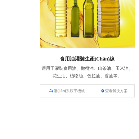
食用油灌裝生產(chǎn)線
適用于灌裝食用油、橄欖油、山茶油、玉米油、
花生油、植物油、色拉油、香油等。
聯(lián)系辰宇機械
查看解決方案