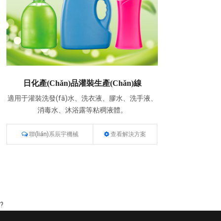
日化產(chǎn)品灌裝生產(chǎn)線
適用于灌裝洗發(fā)水、洗衣液、膠水、洗手液、
消毒水、沐浴露等粘稠液體。
聯(lián)系辰宇機械
查看解決方案
?