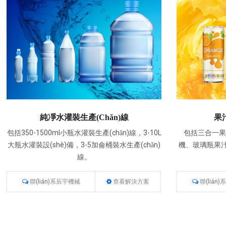
純凈水灌裝生產(chǎn)線
果
包括350-1500ml小瓶水灌裝生產(chǎn)線，3-10L
包括三合一果
大瓶水灌裝設(shè)備，3-5加侖桶裝水生產(chǎn)
機、玻璃瓶果
線。
聯(lián)系辰宇機械
查看解決方案
聯(lián