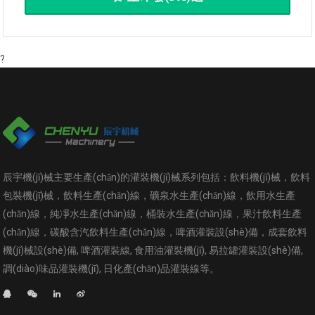
?
辰宇機(jī)械主要生產(chǎn)的灌裝機(jī)械系列包括：飲料機(jī)械，飲料
包裝機(jī)械，飲料生產(chǎn)線，礦泉水生產(chǎn)線，飲用水生產
(chǎn)線，純凈水生產(chǎn)線，桶裝水生產(chǎn)線，果汁飲料生產
(chǎn)線，碳酸含汽飲料生產(chǎn)線，啤酒灌裝設(shè)備，成套飲料
機(jī)械設(shè)備, 啤酒灌裝線, 食用油灌裝機(jī), 易拉罐灌裝設(shè)備,
調(diào)味品灌裝機(jī), 日化產(chǎn)品灌裝線等。