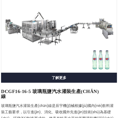
了解更多
DCGF16-16-5 玻璃瓶鹽汽水灌裝生產(CHǍN)
線
玻璃瓶鹽汽水灌裝生產(chǎn)線是辰宇機(jī)械根據(jù)國內(nèi)飲料灌
裝工藝要求，以引進(jìn)、消化、吸收國外先進(jìn)技術(shù)為基礎