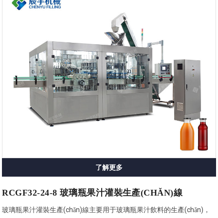
了解更多
RCGF32-24-8 玻璃瓶果汁灌裝生產(CHǍN)線
玻璃瓶果汁灌裝生產(chǎn)線主要用于玻璃瓶果汁飲料的生產(chǎn)，