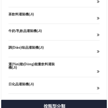
茶飲料灌裝機(jī)
牛奶/乳飲品灌裝機(jī)
調(diào)味品灌裝機(jī)
運(yùn)動(dòng)能量飲料灌裝
機(jī)
日化品灌裝機(jī)
按瓶型分類