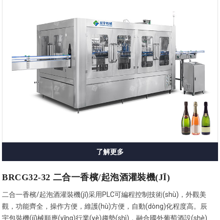
了解更多
BRCG32-32 二合一香檳/起泡酒灌裝機(JĪ)
二合一香檳/起泡酒灌裝機(jī)采用PLC可編程控制技術(shù)，外觀美
觀，功能齊全，操作方便，維護(hù)方便，自動(dòng)化程度高。辰
宇包裝機(jī)械順應(yīng)行業(yè)趨勢(shì)，融合國外葡萄酒設(shè)