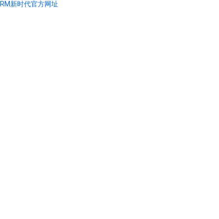
RM新时代官方网址