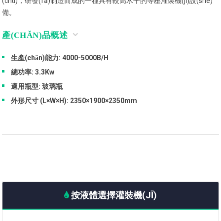
(chǔ)，研發(fā)制造而成的一種具有較高水平的等壓灌裝機(jī)設(shè)
備。
產(CHǍN)品概述
生產(chǎn)能力: 4000-5000B/H
總功率: 3.3Kw
適用瓶型: 玻璃瓶
外形尺寸 (L×W×H): 2350×1900×2350mm
按液體選擇灌裝機(JĪ)