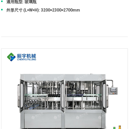
適用瓶型: 玻璃瓶
外形尺寸 (L×W×H): 3200×2300×2700mm