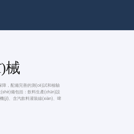
ī)械
保障，配備完善的測(cè)試和檢驗
裝設(shè)備包括：飲料生產(chǎn)設
(jī)、含汽飲料灌裝線(xiàn)、啤