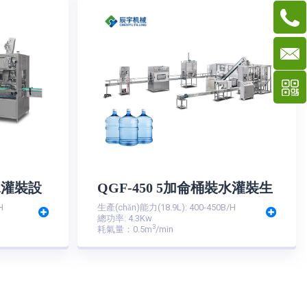
泉水灌裝設
QGF-450 5加侖桶裝水灌裝生
產(chǎn)線(xiàn)
H
生產(chǎn)能力(18.9L): 400-450B/H
總功率: 4.3Kw
3
耗氣量：0.5m
/min