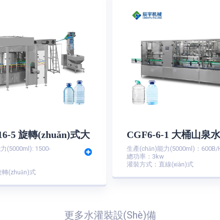
16-5 旋轉(zhuǎn)式大
CGF6-6-1 大桶山
產(chǎn)線(xiàn)
(shè)備（10L）
(5000ml): 1500-
生產(chǎn)能力(5000ml)：600B/
總功率：3kw
灌裝方式：直線(xiàn)式
(zhuǎn)式
更多水灌裝設(shè)備