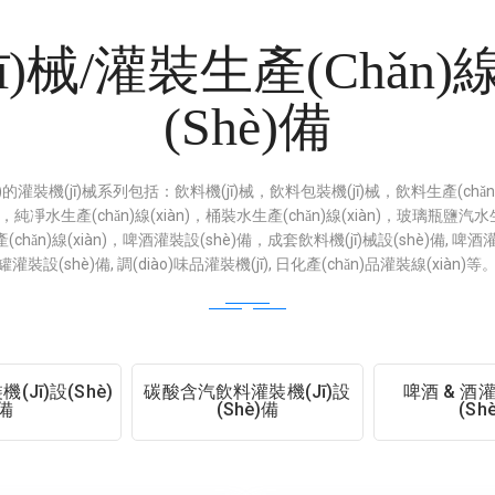
)械/灌裝生產(chǎn)線
(shè)備
灌裝機(jī)械系列包括：飲料機(jī)械，飲料包裝機(jī)械，飲料生產(chǎn)
n)，純凈水生產(chǎn)線(xiàn)，桶裝水生產(chǎn)線(xiàn)，玻璃瓶鹽汽水生產
(chǎn)線(xiàn)，啤酒灌裝設(shè)備，成套飲料機(jī)械設(shè)備, 啤酒
罐灌裝設(shè)備, 調(diào)味品灌裝機(jī), 日化產(chǎn)品灌裝線(xiàn)等
(XIÀN)設(SHÈ)
線(XIÀN)設(SHÈ
ǍN)線(XIÀN)設(
jī)設(shè)
碳酸含汽飲料灌裝機(jī)設
啤酒 & 酒灌
備
(shè)備
(sh
)制造商
)制造商
)制造商