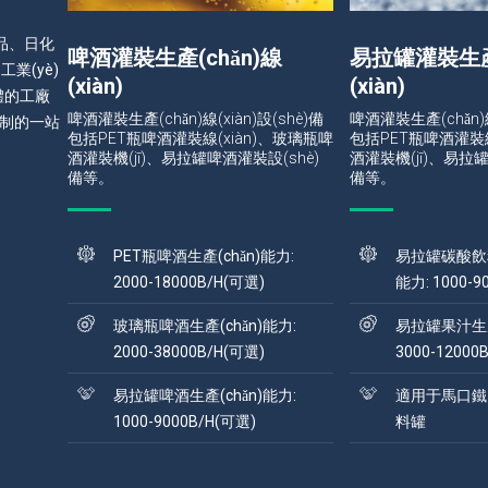
乳飲品、日化
線
易拉罐灌裝生產(chǎn)線
酒灌裝生產(chǎn
工業(yè)
(xiàn)
酒灌裝生產(chǎn)線(x
及具體的工廠
用于灌裝葡萄酒、黃酒
shè)備
啤酒灌裝生產(chǎn)線(xiàn)設(shè)備
量身定制的一站
香檳酒、起泡酒、料酒
、玻璃瓶啤
包括PET瓶啤酒灌裝線(xiàn)、玻璃瓶啤
shè)
酒灌裝機(jī)、易拉罐啤酒灌裝設(shè)
備等。
生產(chǎn)能力
選)
力:
易拉罐碳酸飲料/啤酒生產(chǎn)
灌裝范圍廣
能力: 1000-9000B/H(可選)
可選配旋蓋機(j
力:
易拉罐果汁生產(chǎn)能力:
3000-12000B/H(可選)
力:
適用于馬口鐵，鋁合金，PET塑
料罐