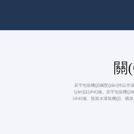
關(
辰宇包裝機(jī)械堅(jiān)持以市
(yàn)設(shè)施。辰宇包裝機(jī
(shè)備、瓶裝水灌裝機(jī)、