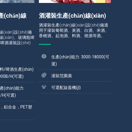
)線(xiàn)
食用油灌裝生產(chǎn)線
日化產
(xiàn)
(chǎn
iàn)設(shè)備適
、白酒、米酒、
食用油灌裝生產(chǎn)線(xiàn)設(shè)
日化灌裝生產
、燒酒等酒。
備適用于灌裝食用油、橄欖油、山茶
適用于灌裝
油、玉米油、花生油、植物油、色拉
水、
油、香油等。
體。
: 3000-18000(可
旋轉(zhuǎn)式灌裝機(jī)生產
分
(chǎn)能力: 2800-18000B/H(可
式
選)
ī)
滿
直線(xiàn)式灌裝機(jī)生產
可
(chǎn)能力：720-4000B/H(可
選)
可選配旋蓋機(jī)