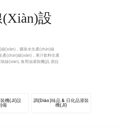
(xiàn)設
線(xiàn)，礦泉水生產(chǎn)線
(chǎn)線(xiàn)，果汁飲料生產
灌裝線(xiàn), 食用油灌裝機(jī), 易拉
。
備
)備
SHÈ)備
裝機(jī)設
調(diào)味品 & 日化品灌裝
è)備
機(jī)