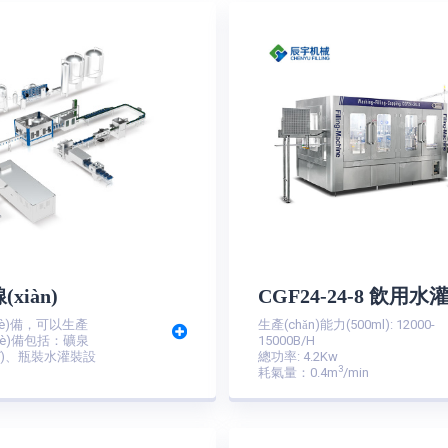
xiàn)
CGF24-24-8 飲用水灌
è)備，可以生產
生產(chǎn)能力(500ml): 12000-
(shè)備包括：礦泉
15000B/H
ī)、瓶裝水灌裝設
總功率: 4.2Kw
3
耗氣量：0.4m
/min