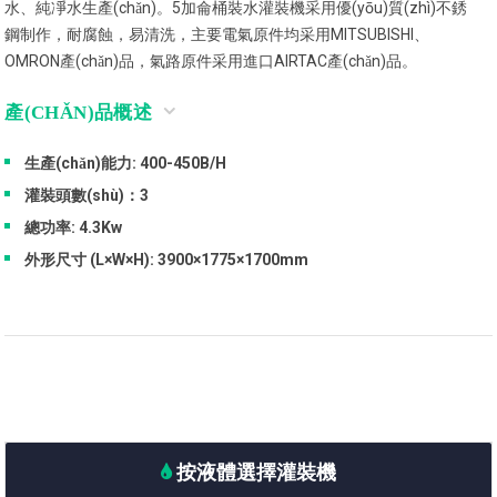
水、純凈水生產(chǎn)。5加侖桶裝水灌裝機采用優(yōu)質(zhì)不銹
鋼制作，耐腐蝕，易清洗，主要電氣原件均采用MITSUBISHI、
OMRON產(chǎn)品，氣路原件采用進口AIRTAC產(chǎn)品。
產(CHǍN)品概述
生產(chǎn)能力: 400-450B/H
灌裝頭數(shù)：3
總功率: 4.3Kw
外形尺寸 (L×W×H): 3900×1775×1700mm
按液體選擇灌裝機