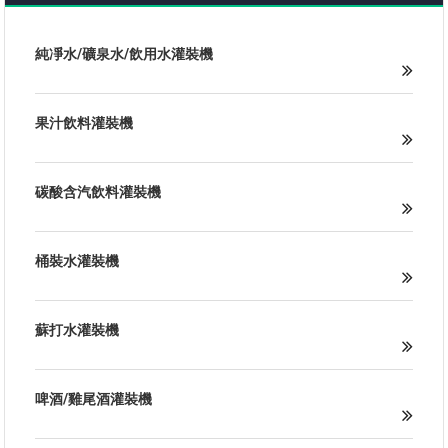
純凈水/礦泉水/飲用水灌裝機
果汁飲料灌裝機
碳酸含汽飲料灌裝機
桶裝水灌裝機
蘇打水灌裝機
啤酒/雞尾酒灌裝機